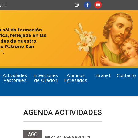
.cl
 sólida formación
rica, reflejada en las
udes de nuestro
to Patrono San
”.
Actividades
Intenciones
Alumnos
Intranet
Contacto
Pastorales
de Oración
Egresados
AGENDA ACTIVIDADES
AGO
MISA ANIVERSARIO 71