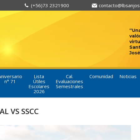
(+56)73 2321900
contacto@lbsanjose
“Una
való
virt
San
José
Aniversario
Lista
Cal.
Comunidad
Noticias
n° 71
Útiles
Evaluaciones
Escolares
Semestrales
2026
AL VS SSCC