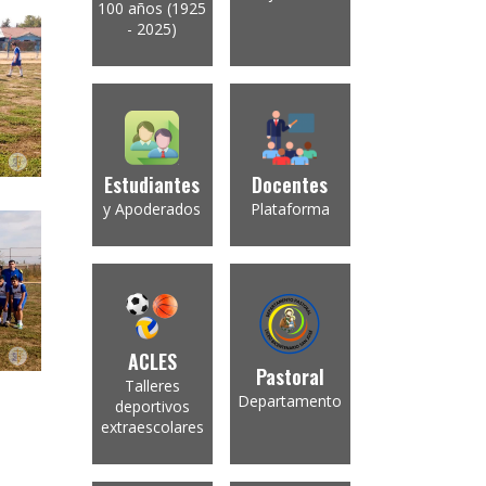
100 años (1925
- 2025)
Estudiantes
Docentes
y Apoderados
Plataforma
ACLES
Pastoral
Talleres
Departamento
deportivos
extraescolares