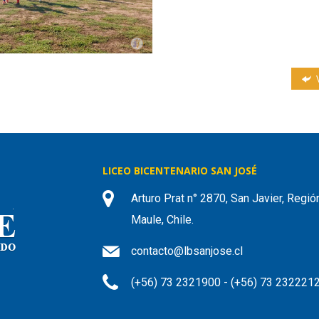
V
LICEO BICENTENARIO SAN JOSÉ
Arturo Prat n° 2870, San Javier, Regió
Maule, Chile.
contacto@lbsanjose.cl
(+56) 73 2321900 - (+56) 73 232221