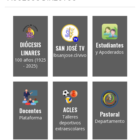
DIÓCESIS
Estudiantes
SAN JOSÉ TV
LINARES
y Apoderados
lbsanjose.cl/vivo
100 años (1925
- 2025)
ACLES
Docentes
Pastoral
Talleres
Plataforma
Departamento
deportivos
extraescolares