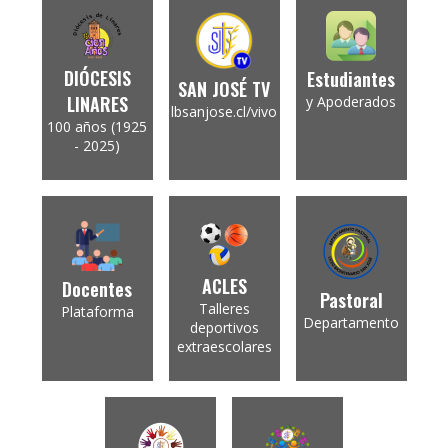
DIÓCESIS
Estudiantes
SAN JOSÉ TV
LINARES
y Apoderados
lbsanjose.cl/vivo
100 años (1925
- 2025)
ACLES
Docentes
Pastoral
Talleres
Plataforma
Departamento
deportivos
extraescolares