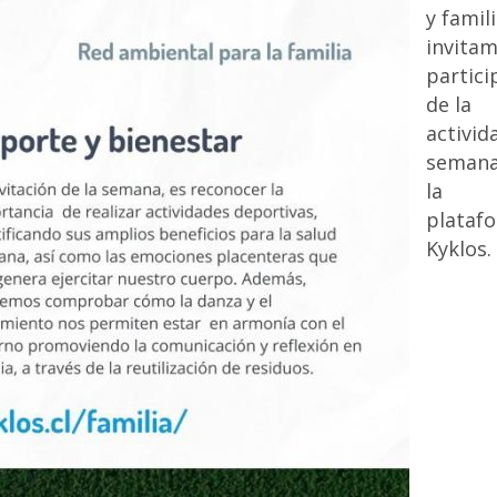
y famili
invitam
partici
de la
activid
semana
la
plataf
Kyklos.