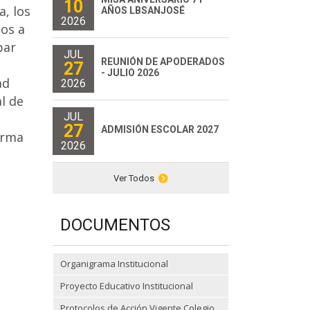
10
a, los
AÑOS LBSANJOSÉ
2026
os a
par
JUL
REUNIÓN DE APODERADOS
27
- JULIO 2026
ad
2026
l de
JUL
27
ADMISIÓN ESCOLAR 2027
orma
2026
Ver Todos
DOCUMENTOS
Organigrama Institucional
Proyecto Educativo Institucional
Protocolos de Acción Vigente Colegio