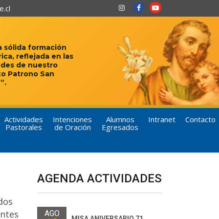
.cl
 sólida formación
rica, reflejada en las
udes de nuestro
to Patrono San
”.
Actividades
Intenciones
Alumnos
Intranet
Contacto
Pastorales
de Oración
Egresados
AGENDA ACTIVIDADES
dos
antes
AGO
MISA ANIVERSARIO 71