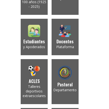
100 años (1925
- 2025)
Estudiantes
Docentes
y Apoderados
Plataforma
ACLES
Pastoral
Talleres
Departamento
deportivos
extraescolares