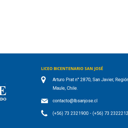
LICEO BICENTENARIO SAN JOSÉ
Arturo Prat n° 2870, San Javier, Regió
Maule, Chile.
contacto@lbsanjose.cl
(+56) 73 2321900 - (+56) 73 232221