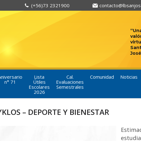
(+56)73 2321900
contacto@lbsanjose
“Una
való
virt
San
José
Aniversario
Lista
Cal.
Comunidad
Noticias
n° 71
Útiles
Evaluaciones
Escolares
Semestrales
2026
YKLOS – DEPORTE Y BIENESTAR
Estima
estudi