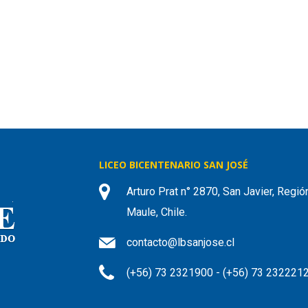
LICEO BICENTENARIO SAN JOSÉ
Arturo Prat n° 2870, San Javier, Regió
Maule, Chile.
contacto@lbsanjose.cl
(+56) 73 2321900 - (+56) 73 232221