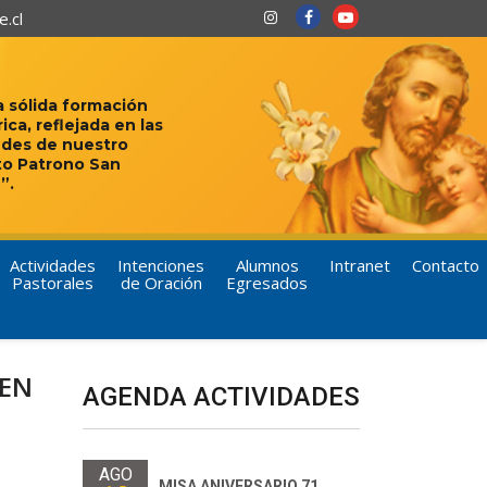
.cl
 sólida formación
rica, reflejada en las
udes de nuestro
to Patrono San
”.
Actividades
Intenciones
Alumnos
Intranet
Contacto
Pastorales
de Oración
Egresados
 EN
AGENDA ACTIVIDADES
AGO
MISA ANIVERSARIO 71