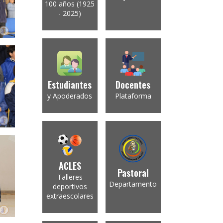
100 años (1925
- 2025)
Estudiantes
Docentes
y Apoderados
Plataforma
ACLES
Pastoral
Talleres
Departamento
deportivos
extraescolares