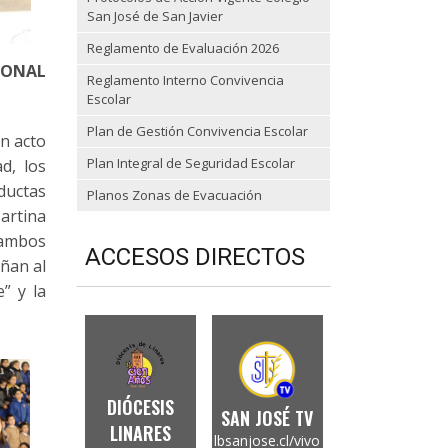
San José de San Javier
Reglamento de Evaluación 2026
IONAL
Reglamento Interno Convivencia
Escolar
Plan de Gestión Convivencia Escolar
on acto
Plan Integral de Seguridad Escolar
d, los
ductas
Planos Zonas de Evacuación
artina
 ambos
ACCESOS DIRECTOS
añan al
” y la
DIÓCESIS
SAN JOSÉ TV
LINARES
lbsanjose.cl/vivo