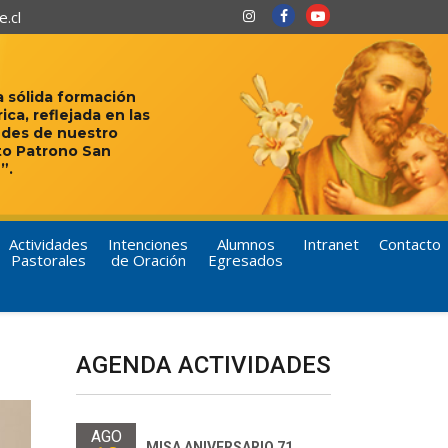
.cl
 sólida formación
rica, reflejada en las
udes de nuestro
to Patrono San
”.
Actividades
Intenciones
Alumnos
Intranet
Contacto
Pastorales
de Oración
Egresados
AGENDA ACTIVIDADES
AGO
MISA ANIVERSARIO 71