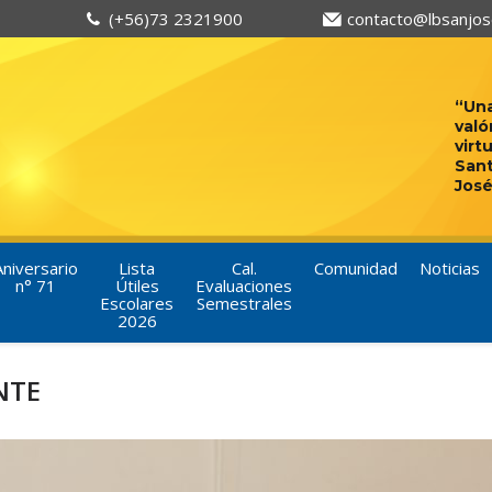
(+56)73 2321900
contacto@lbsanjose
“Una
való
virt
San
José
Aniversario
Lista
Cal.
Comunidad
Noticias
n° 71
Útiles
Evaluaciones
Escolares
Semestrales
2026
NTE