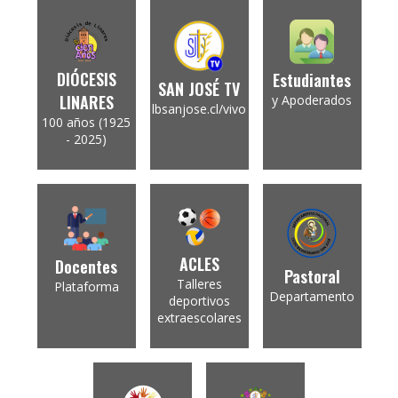
DIÓCESIS
Estudiantes
SAN JOSÉ TV
LINARES
y Apoderados
lbsanjose.cl/vivo
100 años (1925
- 2025)
ACLES
Docentes
Pastoral
Talleres
Plataforma
Departamento
deportivos
extraescolares