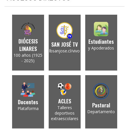
DIÓCESIS
Estudiantes
SAN JOSÉ TV
LINARES
y Apoderados
lbsanjose.cl/vivo
100 años (1925
- 2025)
ACLES
Docentes
Pastoral
Talleres
Plataforma
Departamento
deportivos
extraescolares