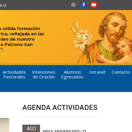
.cl
 sólida formación
rica, reflejada en las
udes de nuestro
to Patrono San
”.
Actividades
Intenciones
Alumnos
Intranet
Contacto
Pastorales
de Oración
Egresados
AGENDA ACTIVIDADES
AGO
MISA ANIVERSARIO 71