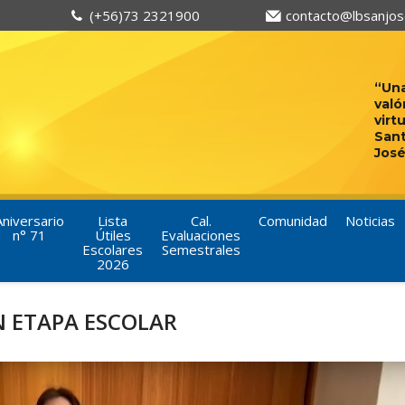
(+56)73 2321900
contacto@lbsanjose
“Una
való
virt
San
José
Aniversario
Lista
Cal.
Comunidad
Noticias
n° 71
Útiles
Evaluaciones
Escolares
Semestrales
2026
N ETAPA ESCOLAR