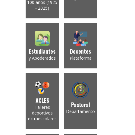
100 años (1925
- 2025)
Estudiantes
Docentes
y Apoderados
Plataforma
ACLES
Pastoral
Talleres
Departamento
deportivos
extraescolares