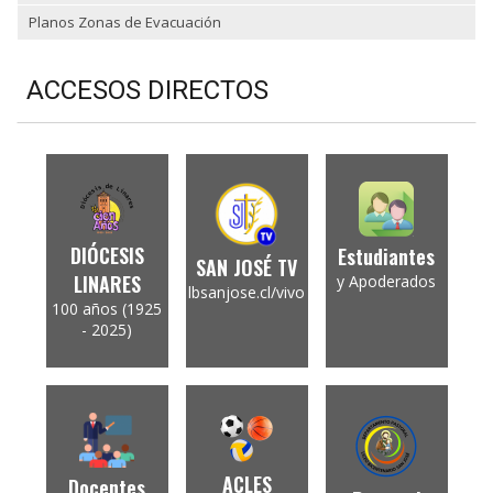
Planos Zonas de Evacuación
ACCESOS DIRECTOS
DIÓCESIS
Estudiantes
SAN JOSÉ TV
LINARES
y Apoderados
lbsanjose.cl/vivo
100 años (1925
- 2025)
ACLES
Docentes