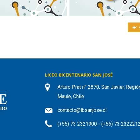
V
LICEO BICENTENARIO SAN JOSÉ
Arturo Prat n° 2870, San Javier, Regió
Maule, Chile.
contacto@lbsanjose.cl
(+56) 73 2321900 - (+56) 73 232221