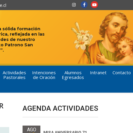
.cl
 sólida formación
rica, reflejada en las
udes de nuestro
to Patrono San
”.
Actividades
Intenciones
Alumnos
Intranet
Contacto
Pastorales
de Oración
Egresados
R
AGENDA ACTIVIDADES
AGO
MISA ANIVERSARIO 71