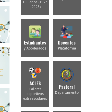
100 años (1925
- 2025)
Estudiantes
Docentes
y Apoderados
Plataforma
ACLES
Pastoral
Talleres
Departamento
deportivos
extraescolares