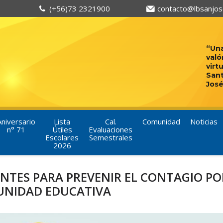
(+56)73 2321900
contacto@lbsanjose
“Una
való
virt
San
José
Aniversario
Lista
Cal.
Comunidad
Noticias
n° 71
Útiles
Evaluaciones
Escolares
Semestrales
2026
NTES PARA PREVENIR EL CONTAGIO PO
UNIDAD EDUCATIVA