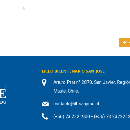
V
LICEO BICENTENARIO SAN JOSÉ
Arturo Prat n° 2870, San Javier, Regió
Maule, Chile.
contacto@lbsanjose.cl
(+56) 73 2321900 - (+56) 73 232221