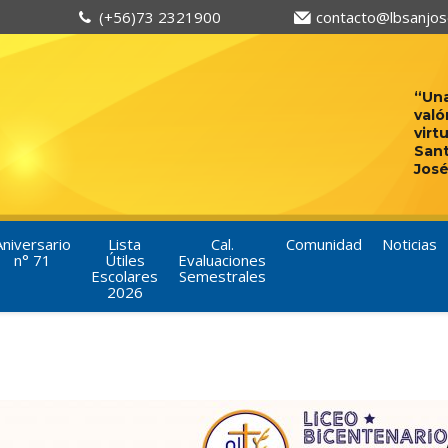
(+56)73 2321900
contacto@lbsanjose
“Una
való
virt
San
José
Aniversario
Lista
Cal.
Comunidad
Noticias
n° 71
Útiles
Evaluaciones
Escolares
Semestrales
2026