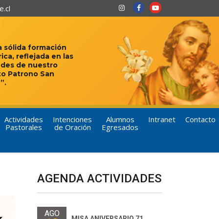
.cl
 sólida formación
rica, reflejada en las
udes de nuestro
to Patrono San
”.
Actividades
Intenciones
Alumnos
Intranet
Contacto
Pastorales
de Oración
Egresados
AGENDA ACTIVIDADES
AGO
MISA ANIVERSARIO 71