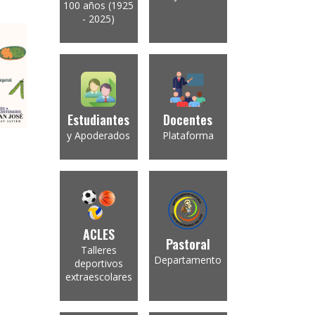
100 años (1925
- 2025)
Estudiantes
Docentes
y Apoderados
Plataforma
ACLES
Pastoral
Talleres
Departamento
deportivos
extraescolares