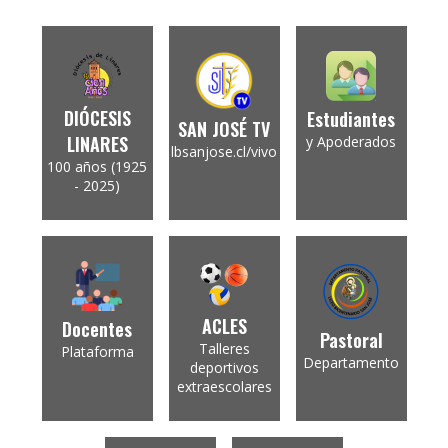
DIÓCESIS
Estudiantes
SAN JOSÉ TV
LINARES
y Apoderados
lbsanjose.cl/vivo
100 años (1925
- 2025)
ACLES
Docentes
Pastoral
Talleres
Plataforma
Departamento
deportivos
extraescolares