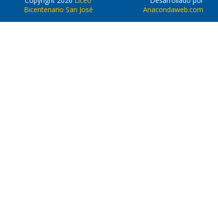
Copyright 2026
Liceo
Desarrollado por
Bicentenario San José
Anacondaweb.com