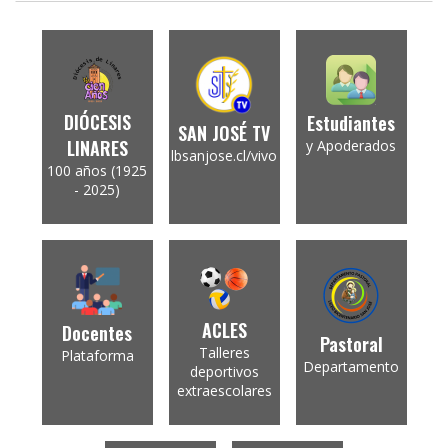
DIÓCESIS
Estudiantes
SAN JOSÉ TV
LINARES
y Apoderados
lbsanjose.cl/vivo
100 años (1925
- 2025)
ACLES
Docentes
Pastoral
Talleres
Plataforma
Departamento
deportivos
extraescolares