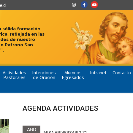
.cl
 sólida formación
rica, reflejada en las
udes de nuestro
to Patrono San
”.
Actividades
Intenciones
Alumnos
Intranet
Contacto
Pastorales
de Oración
Egresados
AGENDA ACTIVIDADES
AGO
MISA ANIVERSARIO 71