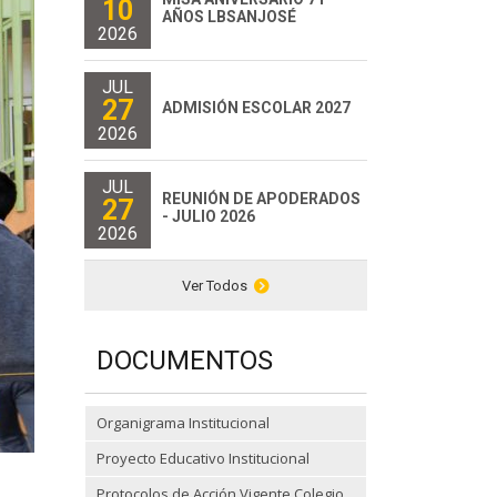
10
AÑOS LBSANJOSÉ
2026
JUL
27
ADMISIÓN ESCOLAR 2027
2026
JUL
REUNIÓN DE APODERADOS
27
- JULIO 2026
2026
Ver Todos
DOCUMENTOS
Organigrama Institucional
Proyecto Educativo Institucional
Protocolos de Acción Vigente Colegio