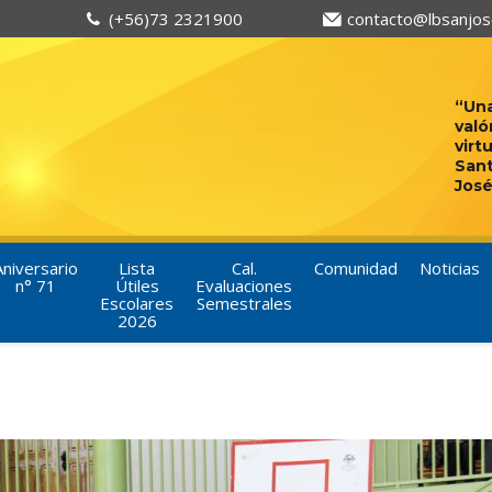
(+56)73 2321900
contacto@lbsanjose
“Una
való
virt
San
José
Aniversario
Lista
Cal.
Comunidad
Noticias
n° 71
Útiles
Evaluaciones
Escolares
Semestrales
2026