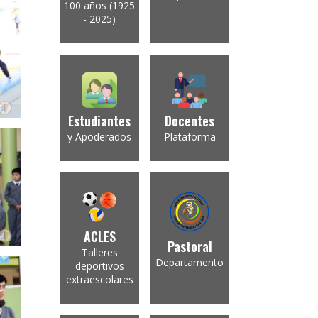
100 años (1925
- 2025)
Estudiantes
Docentes
y Apoderados
Plataforma
ACLES
Pastoral
Talleres
Departamento
deportivos
extraescolares