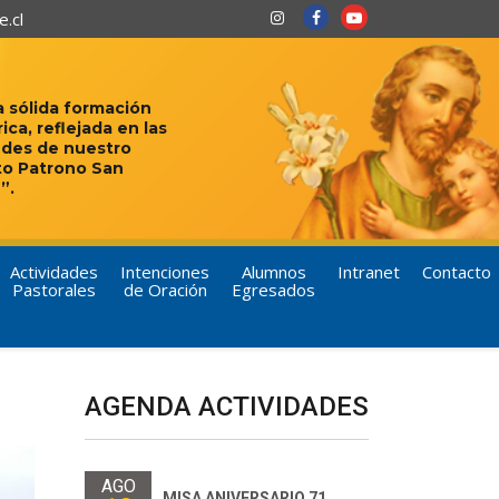
.cl
 sólida formación
rica, reflejada en las
udes de nuestro
to Patrono San
”.
Actividades
Intenciones
Alumnos
Intranet
Contacto
Pastorales
de Oración
Egresados
AGENDA ACTIVIDADES
AGO
MISA ANIVERSARIO 71