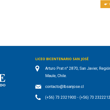
V
LICEO BICENTENARIO SAN JOSÉ
Arturo Prat n° 2870, San Javier, Regió
Maule, Chile.
contacto@lbsanjose.cl
(+56) 73 2321900 - (+56) 73 232221