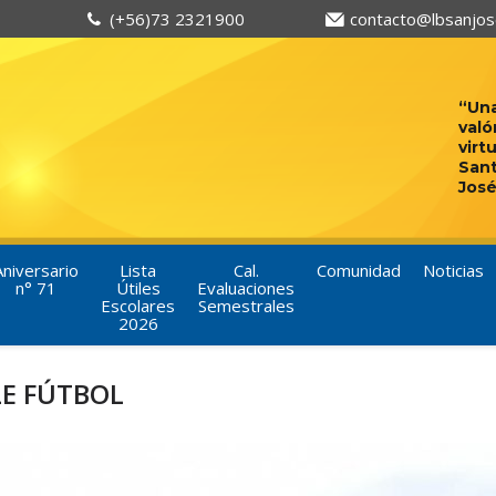
(+56)73 2321900
contacto@lbsanjose
“Una
való
virt
San
José
Aniversario
Lista
Cal.
Comunidad
Noticias
n° 71
Útiles
Evaluaciones
Escolares
Semestrales
2026
E FÚTBOL