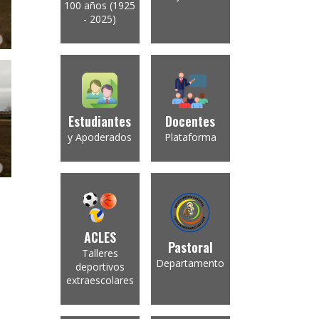
100 años (1925
- 2025)
Estudiantes
Docentes
y Apoderados
Plataforma
ACLES
Pastoral
Talleres
Departamento
deportivos
extraescolares