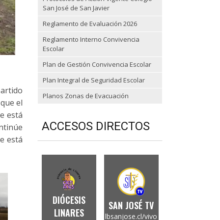
San José de San Javier
Reglamento de Evaluación 2026
Reglamento Interno Convivencia
Escolar
Plan de Gestión Convivencia Escolar
Plan Integral de Seguridad Escolar
partido
Planos Zonas de Evacuación
 que el
se está
ACCESOS DIRECTOS
ontinúe
se está
DIÓCESIS
SAN JOSÉ TV
LINARES
lbsanjose.cl/vivo