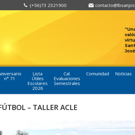
(+56)73 2321900
contacto@lbsanjose
“Una
való
virt
San
José
Aniversario
Lista
Cal.
Comunidad
Noticias
n° 71
Útiles
Evaluaciones
Escolares
Semestrales
2026
ÚTBOL – TALLER ACLE