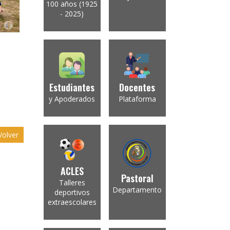
100 años (1925
- 2025)
Estudiantes
Docentes
y Apoderados
Plataforma
olver
ACLES
Pastoral
Talleres
Departamento
deportivos
extraescolares