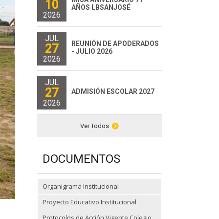
10
AÑOS LBSANJOSÉ
2026
JUL
REUNIÓN DE APODERADOS
27
- JULIO 2026
2026
JUL
27
ADMISIÓN ESCOLAR 2027
2026
Ver Todos
DOCUMENTOS
Organigrama Institucional
Proyecto Educativo Institucional
Protocolos de Acción Vigente Colegio