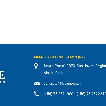
LICEO BICENTENARIO SAN JOSÉ
Arturo Prat n° 2870, San Javier, Regió
Maule, Chile.
contacto@lbsanjose.cl
(+56) 73 2321900 - (+56) 73 232221