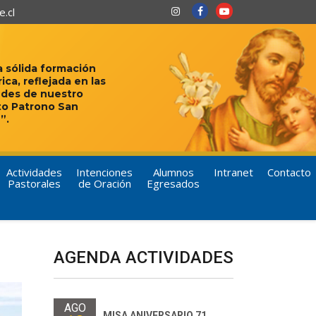
.cl
 sólida formación
rica, reflejada en las
udes de nuestro
to Patrono San
”.
Actividades
Intenciones
Alumnos
Intranet
Contacto
Pastorales
de Oración
Egresados
AGENDA ACTIVIDADES
AGO
MISA ANIVERSARIO 71