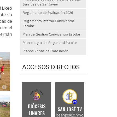
San José de San Javier
l Liceo
Reglamento de Evaluación 2026
nte su
idad de
Reglamento Interno Convivencia
Escolar
n en el
Hernán
Plan de Gestión Convivencia Escolar
Plan Integral de Seguridad Escolar
Planos Zonas de Evacuación
ACCESOS DIRECTOS
DIÓCESIS
SAN JOSÉ TV
LINARES
lbsanjose.cl/vivo