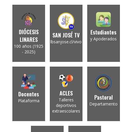
DIÓCESIS
Estudiantes
SAN JOSÉ TV
LINARES
y Apoderados
lbsanjose.cl/vivo
100 años (1925
- 2025)
ACLES
Docentes
Pastoral
Talleres
Plataforma
Departamento
deportivos
extraescolares