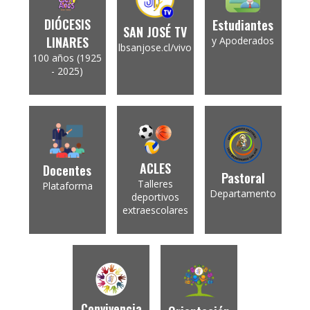
DIÓCESIS
Estudiantes
SAN JOSÉ TV
LINARES
y Apoderados
lbsanjose.cl/vivo
100 años (1925
- 2025)
ACLES
Docentes
Pastoral
Talleres
Plataforma
Departamento
deportivos
extraescolares
Convivencia