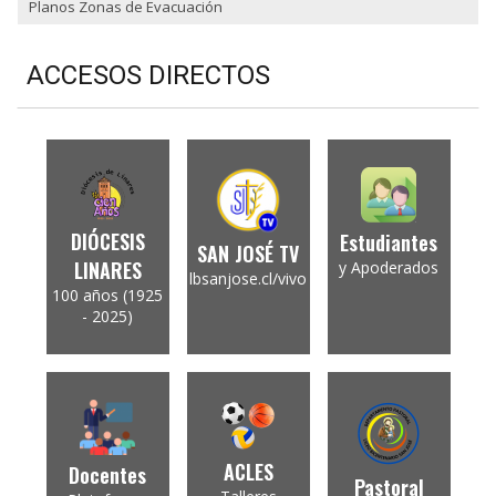
Planos Zonas de Evacuación
ACCESOS DIRECTOS
DIÓCESIS
Estudiantes
SAN JOSÉ TV
LINARES
y Apoderados
lbsanjose.cl/vivo
100 años (1925
- 2025)
ACLES
Docentes
Pastoral