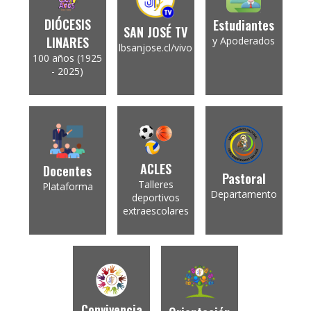
DIÓCESIS
Estudiantes
SAN JOSÉ TV
LINARES
y Apoderados
lbsanjose.cl/vivo
100 años (1925
- 2025)
ACLES
Docentes
Pastoral
Talleres
Plataforma
Departamento
deportivos
extraescolares
Convivencia