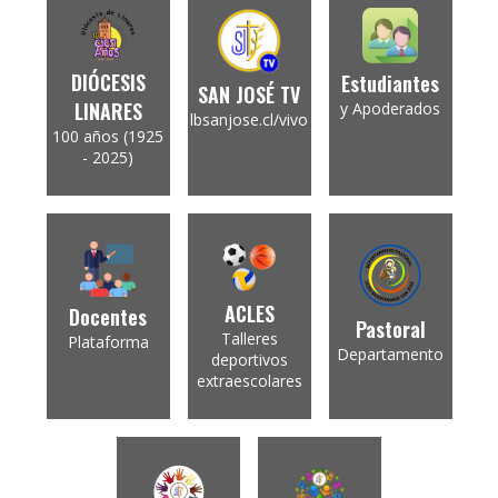
DIÓCESIS
Estudiantes
SAN JOSÉ TV
LINARES
y Apoderados
lbsanjose.cl/vivo
100 años (1925
- 2025)
ACLES
Docentes
Pastoral
Talleres
Plataforma
Departamento
deportivos
extraescolares