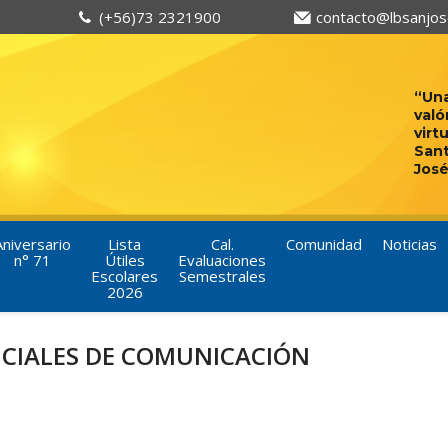
(+56)73 2321900
contacto@lbsanjose
“Una
való
virt
San
José
Aniversario
Lista
Cal.
Comunidad
Noticias
n° 71
Útiles
Evaluaciones
Escolares
Semestrales
2026
ICIALES DE COMUNICACIÓN