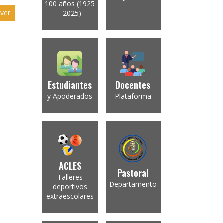
100 años (1925
ver
- 2025)
Estudiantes
Docentes
y Apoderados
Plataforma
ACLES
Pastoral
Talleres
Departamento
deportivos
extraescolares