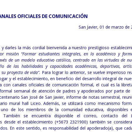
NALES OFICIALES DE COMUNICACIÓN
San Javier, 01 de marzo de 
 y darles la más cordial bienvenida a nuestro prestigioso establecim
por misión
“Formar estudiantes integrales, en lo académico y forma
vés de un modelo educativo católico, centrado en las virtudes de nu
o de las habilidades y capacidades académicas, deportivas, artíst
 su proyecto de vida”.
Para lograr lo anterior, se vuelve imperioso rea
ogar y el establecimiento, en beneficio del desarrollo integral de nue
a con canales oficiales de comunicación formal, el cual es la libret
o formal semanal de atención de padres y apoderados por parte de
centenario San José de San Javier, informe de notas semestral, reun
ario mural hall Liceo. Además, se utilizará como mecanismo form
a uno de los miembros de la comunidad educativa, disponibles 
. También se encuentra disponible el correo, contacto del 
cos desde el establecimiento (+5673 2321900) también se consider
os. En este sentido, es responsabilidad del apoderado(a), que cad