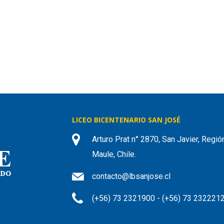
LICEO BICENTENARIO SAN JOSÉ
Arturo Prat n° 2870, San Javier, Regió
Maule, Chile.
contacto@lbsanjose.cl
(+56) 73 2321900 - (+56) 73 232221