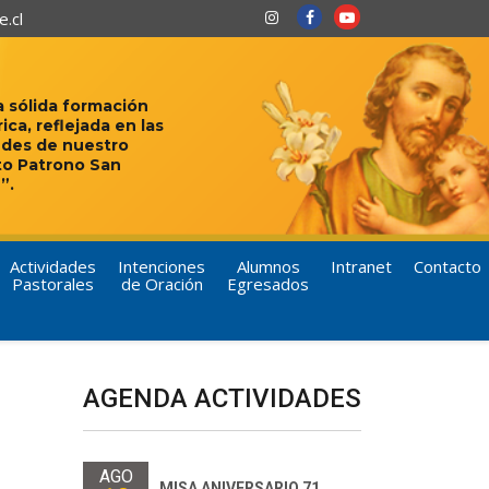
.cl
 sólida formación
rica, reflejada en las
udes de nuestro
to Patrono San
”.
Actividades
Intenciones
Alumnos
Intranet
Contacto
Pastorales
de Oración
Egresados
AGENDA ACTIVIDADES
AGO
MISA ANIVERSARIO 71