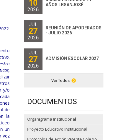
10
AÑOS LBSANJOSÉ
2026
JUL
REUNIÓN DE APODERADOS
2022.
27
- JULIO 2026
2026
iento
JUL
tivo,
27
ADMISIÓN ESCOLAR 2027
estro
2026
icas,
lizar
Ver Todos
stros
a y/o
 cada
DOCUMENTOS
iones
al de
en la
Organigrama Institucional
Liceo
an un
Proyecto Educativo Institucional
a vez
Protocolos de Acción Vigente Colegio