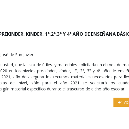
EKINDER, KINDER, 1°,2°,3° Y 4° AÑO DE ENSEÑANA BÁSI
osé de San Javier:
usted, que la lista de útiles y materiales solicitada en el mes de ma
2020 en los niveles pre-kínder, kínder, 1°, 2°, 3° y 4° año de ense
 2021, afín de asegurar los recursos materiales necesarios para lle
ias del nivel, sólo para el año 2021 se solicitará los cuad
algún material específico durante el trascurso de dicho año escolar.
Vol