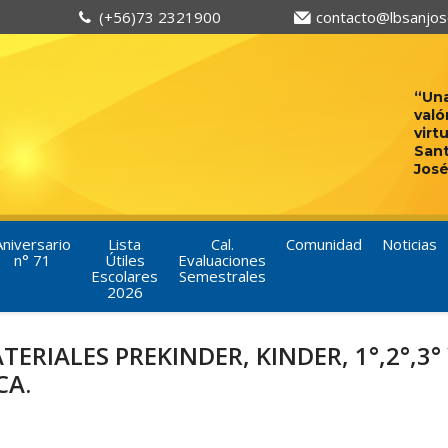
(+56)73 2321900
contacto@lbsanjose
“Una
való
virt
San
José
Aniversario
Lista
Cal.
Comunidad
Noticias
n° 71
Útiles
Evaluaciones
Escolares
Semestrales
2026
ERIALES PREKINDER, KINDER, 1°,2°,3°
CA.