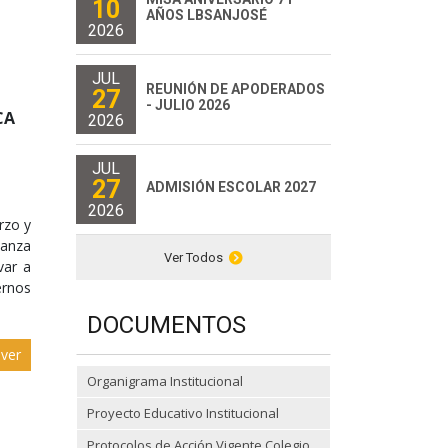
10
AÑOS LBSANJOSÉ
2026
JUL
REUNIÓN DE APODERADOS
27
- JULIO 2026
CA
2026
JUL
27
ADMISIÓN ESCOLAR 2027
2026
rzo y
ñanza
Ver Todos
var a
ernos
DOCUMENTOS
ver
Organigrama Institucional
Proyecto Educativo Institucional
Protocolos de Acción Vigente Colegio