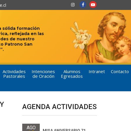
.cl
 sólida formación
rica, reflejada en las
udes de nuestro
to Patrono San
”.
Actividades
Intenciones
Alumnos
Intranet
Contacto
Pastorales
de Oración
Egresados
 Y
AGENDA ACTIVIDADES
AGO
MISA ANIVERSARIO 71