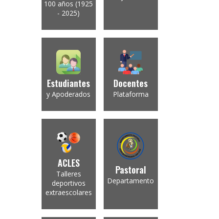
100 años (1925
- 2025)
Estudiantes
Docentes
y Apoderados
Plataforma
ACLES
Pastoral
Talleres
Departamento
deportivos
extraescolares