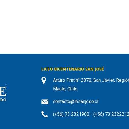
LICEO BICENTENARIO SAN JOSÉ
Arturo Prat n° 2870, San Javier, Regió
Maule, Chile.
contacto@lbsanjose.cl
(+56) 73 2321900 - (+56) 73 232221