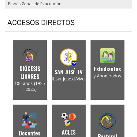
Planos Zonas de Evacuación
ACCESOS DIRECTOS
DIÓCESIS
Estudiantes
SAN JOSÉ TV
LINARES
y Apoderados
lbsanjose.cl/vivo
100 años (1925
- 2025)
ACLES
Docentes
Pastoral