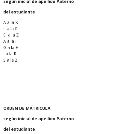
según inicial de apellido Paterno
del estudiante
A a la K
L a la R
S a la Z
A a la F
G a la H
I a la R
S a la Z
ORDEN DE MATRICULA
según inicial de apellido Paterno
del estudiante