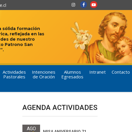
.cl
 sólida formación
rica, reflejada en las
udes de nuestro
to Patrono San
”.
Actividades
Intenciones
Alumnos
Intranet
Contacto
Pastorales
de Oración
Egresados
AGENDA ACTIVIDADES
AGO
MISA ANIVERSARIO 71