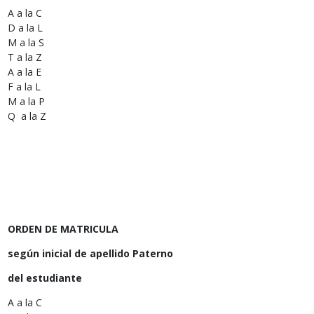
A a la C
D a la L
M a la S
T a la Z
A a la E
F a la L
M a la P
Q a la Z
ORDEN DE MATRICULA
según inicial de apellido Paterno
del estudiante
A a la C