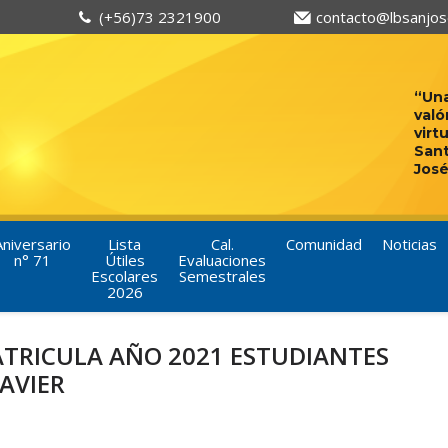
(+56)73 2321900
contacto@lbsanjose
“Una
való
virt
San
José
Aniversario
Lista
Cal.
Comunidad
Noticias
n° 71
Útiles
Evaluaciones
Escolares
Semestrales
2026
TRICULA AÑO 2021 ESTUDIANTES
JAVIER