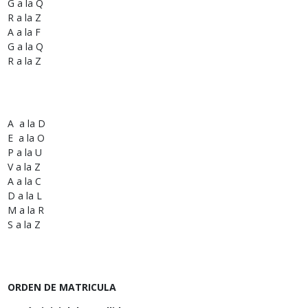
G a la Q
R a la Z
A a la F
G a la Q
R a la Z
A a la D
E a la O
P a la U
V a la Z
A a la C
D a la L
M a la R
S a la Z
ORDEN DE MATRICULA