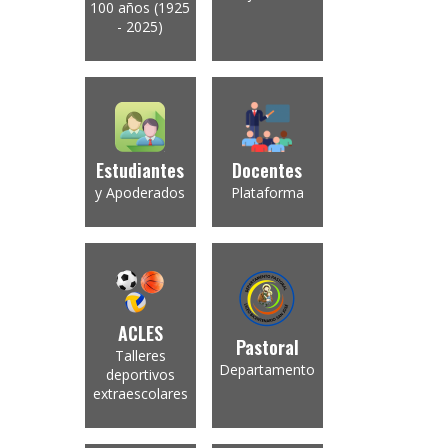
100 años (1925
- 2025)
Estudiantes
Docentes
y Apoderados
Plataforma
ACLES
Pastoral
Talleres
Departamento
deportivos
extraescolares