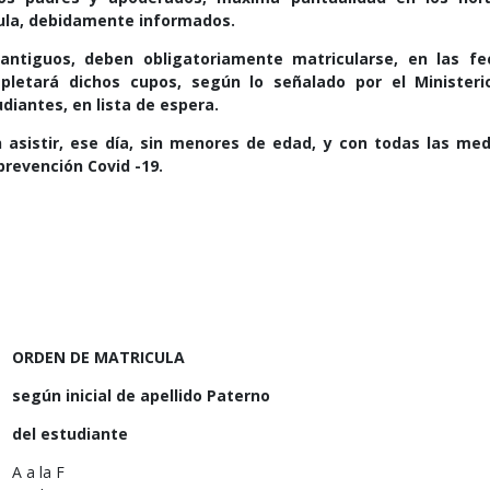
cula, debidamente informados.
antiguos, deben obligatoriamente matricularse, en las fe
mpletará dichos cupos, según lo señalado por el Ministeri
diantes, en lista de espera.
 asistir, ese día, sin menores de edad, y con todas las me
prevención Covid -19.
ORDEN DE MATRICULA
según inicial de apellido Paterno
del estudiante
A a la F