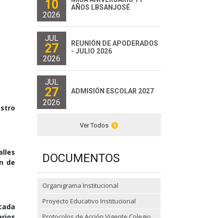
10
AÑOS LBSANJOSÉ
2026
JUL
REUNIÓN DE APODERADOS
27
- JULIO 2026
2026
JUL
27
ADMISIÓN ESCOLAR 2027
2026
stro
Ver Todos
alles
DOCUMENTOS
en de
Organigrama Institucional
Proyecto Educativo Institucional
 cada
rios
Protocolos de Acción Vigente Colegio