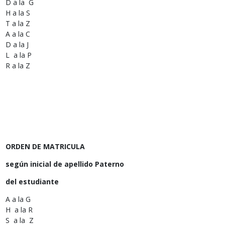
D a la G
H a la S
T a la Z
A a la C
D a la J
L a la P
R a la Z
ORDEN DE MATRICULA
según inicial de apellido Paterno
del estudiante
A a la G
H a la R
S a la Z