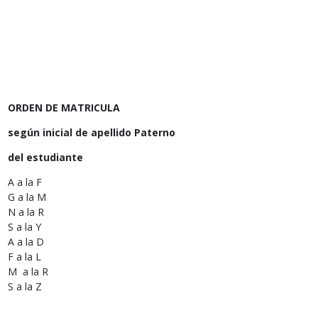
ORDEN DE MATRICULA
según inicial de apellido Paterno
del estudiante
A a la F
G a la M
N a la R
S a la Y
A a la D
F a la L
M a la R
S a la Z