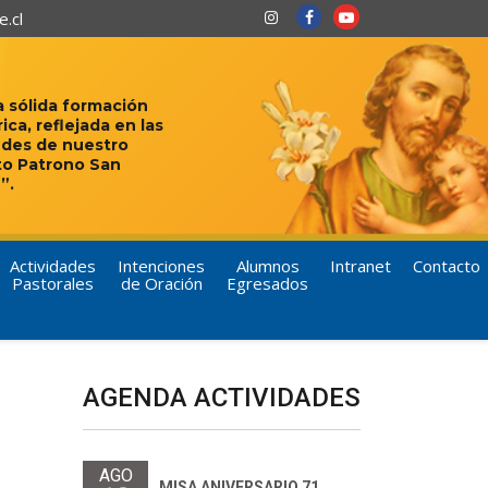
.cl
 sólida formación
rica, reflejada en las
udes de nuestro
to Patrono San
”.
Actividades
Intenciones
Alumnos
Intranet
Contacto
Pastorales
de Oración
Egresados
AGENDA ACTIVIDADES
AGO
MISA ANIVERSARIO 71