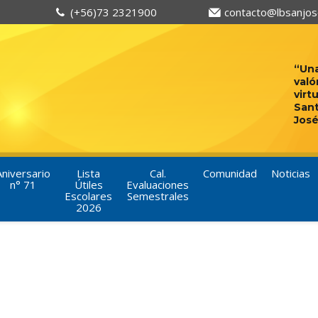
(+56)73 2321900
contacto@lbsanjose
“Una
való
virt
San
José
Aniversario
Lista
Cal.
Comunidad
Noticias
n° 71
Útiles
Evaluaciones
Escolares
Semestrales
2026