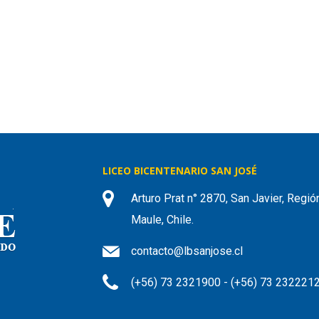
LICEO BICENTENARIO SAN JOSÉ
Arturo Prat n° 2870, San Javier, Regió
Maule, Chile.
contacto@lbsanjose.cl
(+56) 73 2321900 - (+56) 73 232221