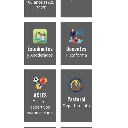
100 años (1925
- 2025)
Estudiantes
Docentes
y Apoderados
Plataforma
ACLES
Pastoral
Talleres
Departamento
deportivos
extraescolares