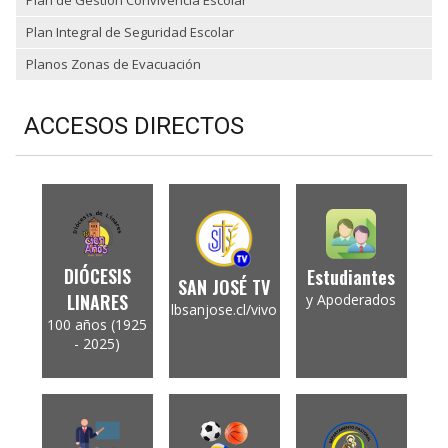
Plan de Gestión Convivencia Escolar
Plan Integral de Seguridad Escolar
Planos Zonas de Evacuación
ACCESOS DIRECTOS
DIÓCESIS
Estudiantes
SAN JOSÉ TV
LINARES
y Apoderados
lbsanjose.cl/vivo
100 años (1925
- 2025)