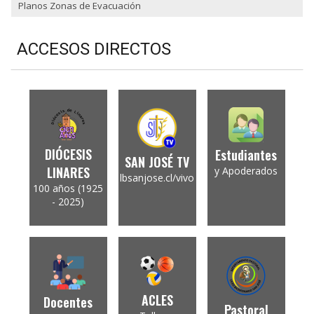
Planos Zonas de Evacuación
ACCESOS DIRECTOS
DIÓCESIS
Estudiantes
SAN JOSÉ TV
LINARES
y Apoderados
lbsanjose.cl/vivo
100 años (1925
- 2025)
ACLES
Docentes
Pastoral