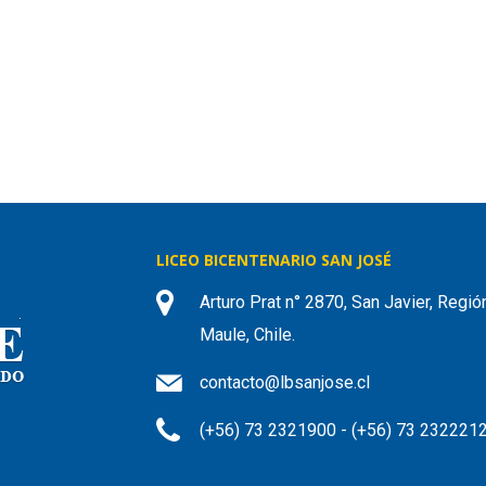
LICEO BICENTENARIO SAN JOSÉ
Arturo Prat n° 2870, San Javier, Regió
Maule, Chile.
contacto@lbsanjose.cl
(+56) 73 2321900 - (+56) 73 232221