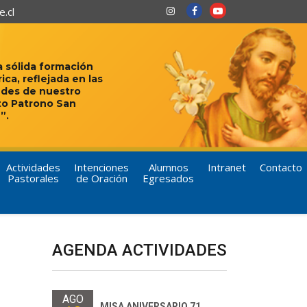
.cl
 sólida formación
rica, reflejada en las
udes de nuestro
to Patrono San
”.
Actividades
Intenciones
Alumnos
Intranet
Contacto
Pastorales
de Oración
Egresados
AGENDA ACTIVIDADES
AGO
MISA ANIVERSARIO 71