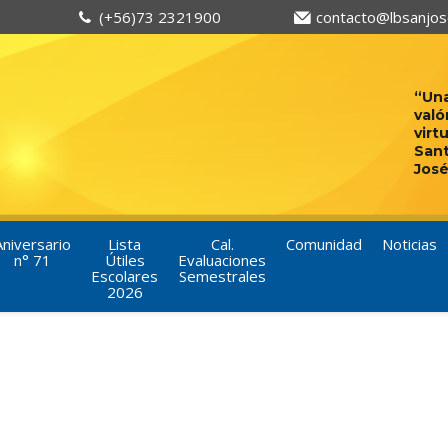
(+56)73 2321900
contacto@lbsanjose
“Una
való
virt
San
José
Aniversario
Lista
Cal.
Comunidad
Noticias
n° 71
Útiles
Evaluaciones
Escolares
Semestrales
2026