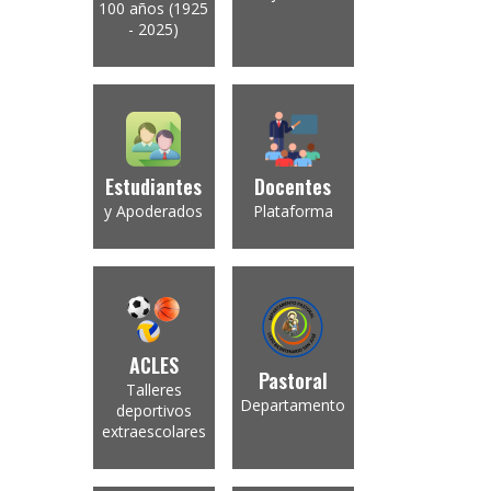
100 años (1925
- 2025)
Estudiantes
Docentes
y Apoderados
Plataforma
ACLES
Pastoral
Talleres
Departamento
deportivos
extraescolares