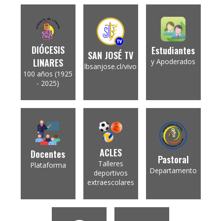
DIÓCESIS
Estudiantes
SAN JOSÉ TV
LINARES
y Apoderados
lbsanjose.cl/vivo
100 años (1925
- 2025)
ACLES
Docentes
Pastoral
Talleres
Plataforma
Departamento
deportivos
extraescolares