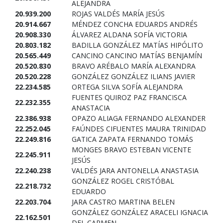
ALEJANDRA
20.939.200
ROJAS VALDÉS MARÍA JESÚS
20.914.667
MÉNDEZ CONCHA EDUARDS ANDRÉS
20.908.330
ÁLVAREZ ALDANA SOFÍA VICTORIA
20.803.182
BADILLA GONZÁLEZ MATÍAS HIPÓLITO
20.565.449
CANCINO CANCINO MATÍAS BENJAMÍN
20.520.830
BRAVO ARÉBALO MARÍA ALEXANDRA
20.520.228
GONZÁLEZ GONZÁLEZ ILIANS JAVIER
22.234.585
ORTEGA SILVA SOFÍA ALEJANDRA
FUENTES QUIROZ PAZ FRANCISCA
22.232.355
ANASTACIA
22.386.938
OPAZO ALIAGA FERNANDO ALEXANDER
22.252.045
FAÚNDES CIFUENTES MAURA TRINIDAD
22.249.816
GATICA ZAPATA FERNANDO TOMÁS
MONGES BRAVO ESTEBAN VICENTE
22.245.911
JESÚS
22.240.238
VALDÉS JARA ANTONELLA ANASTASIA
GONZÁLEZ ROGEL CRISTÓBAL
22.218.732
EDUARDO
22.203.704
JARA CASTRO MARTINA BELEN
GONZÁLEZ GONZÁLEZ ARACELI IGNACIA
22.162.501
DEL CARMEN