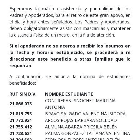
Esperamos la máxima asistencia y puntualidad de los
Padres y Apoderados, para el retiro de este gran apoyo, en
el día y hora antes señalados. Los Padres y Apoderados,
deben obligatoriamente asistir con mascarillas y mantener
la distancia física de un metro, en la fila de atención.
Si el apoderado no se acerca a recibir los insumos en
la fecha y horario establecido, se procederá a re
direccionar este beneficio a otras familias que lo
requieran.
A continuación, se adjunta la nómina de estudiantes
beneficiados:
RUT SIN D.V.
NOMBRE ESTUDIANTE
CONTRERAS PINOCHET MARTINA
21.866.073
ANTONIA
21.819.753
BRAVO SALGADO VALENTINA ISIDORA
21.772.921
ARCOS ROJAS BARBARA SOLEDAD
21.755.412
ALMUNA ABARZA PRICSILA BELÉN
21.723.621
PALMA GONZÁLEZ TATIANA VALENTINA
21.704.583
ESPINOSA FLORES ANTONIA BELÉN