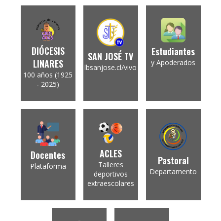
DIÓCESIS
Estudiantes
SAN JOSÉ TV
LINARES
y Apoderados
lbsanjose.cl/vivo
100 años (1925
- 2025)
ACLES
Docentes
Pastoral
Talleres
Plataforma
Departamento
deportivos
extraescolares