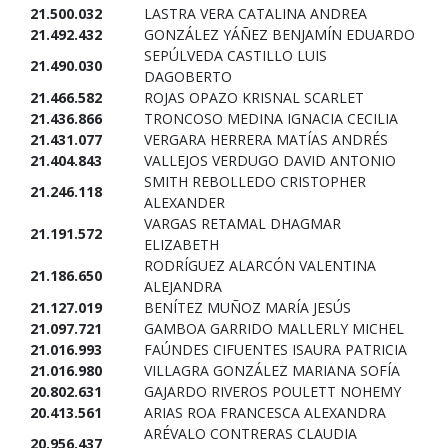
21.500.032
LASTRA VERA CATALINA ANDREA
21.492.432
GONZÁLEZ YÁÑEZ BENJAMÍN EDUARDO
SEPÚLVEDA CASTILLO LUIS
21.490.030
DAGOBERTO
21.466.582
ROJAS OPAZO KRISNAL SCARLET
21.436.866
TRONCOSO MEDINA IGNACIA CECILIA
21.431.077
VERGARA HERRERA MATÍAS ANDRÉS
21.404.843
VALLEJOS VERDUGO DAVID ANTONIO
SMITH REBOLLEDO CRISTOPHER
21.246.118
ALEXANDER
VARGAS RETAMAL DHAGMAR
21.191.572
ELIZABETH
RODRÍGUEZ ALARCÓN VALENTINA
21.186.650
ALEJANDRA
21.127.019
BENÍTEZ MUÑOZ MARÍA JESÚS
21.097.721
GAMBOA GARRIDO MALLERLY MICHEL
21.016.993
FAÚNDES CIFUENTES ISAURA PATRICIA
21.016.980
VILLAGRA GONZÁLEZ MARIANA SOFÍA
20.802.631
GAJARDO RIVEROS POULETT NOHEMY
20.413.561
ARIAS ROA FRANCESCA ALEXANDRA
ARÉVALO CONTRERAS CLAUDIA
20.956.437