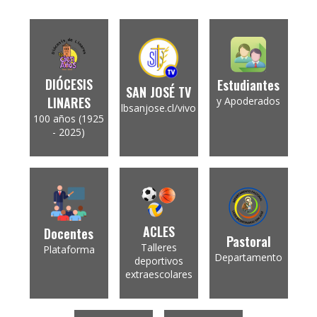
DIÓCESIS
Estudiantes
SAN JOSÉ TV
LINARES
y Apoderados
lbsanjose.cl/vivo
100 años (1925
- 2025)
ACLES
Docentes
Pastoral
Talleres
Plataforma
Departamento
deportivos
extraescolares