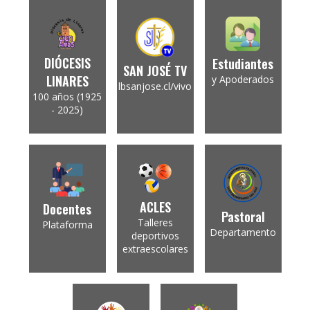
DIÓCESIS
Estudiantes
SAN JOSÉ TV
LINARES
y Apoderados
lbsanjose.cl/vivo
100 años (1925
- 2025)
ACLES
Docentes
Pastoral
Talleres
Plataforma
Departamento
deportivos
extraescolares