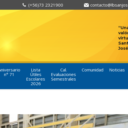
(+56)73 2321900
contacto@lbsanjose
“Una
való
virt
San
José
Aniversario
Lista
Cal.
Comunidad
Noticias
n° 71
Útiles
Evaluaciones
Escolares
Semestrales
2026