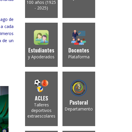
100 años (1925
- 2025)
Mago de
 a cada
rimeros
a de un
Estudiantes
Docentes
y Apoderados
Plataforma
ACLES
Pastoral
Talleres
Departamento
deportivos
extraescolares