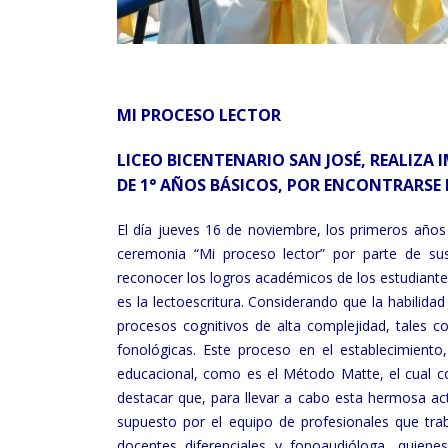
MI PROCESO LECTOR
LICEO BICENTENARIO SAN JOSÉ, REALIZ
DE 1° AÑOS BÁSICOS, POR ENCONTRARSE 
El día jueves 16 de noviembre, los primeros años
ceremonia “Mi proceso lector” por parte de sus
reconocer los logros académicos de los estudiantes
es la lectoescritura. Considerando que la habilida
procesos cognitivos de alta complejidad, tales co
fonológicas. Este proceso en el establecimiento
educacional, como es el Método Matte, el cual co
destacar que, para llevar a cabo esta hermosa act
supuesto por el equipo de profesionales que trabaj
docentes diferenciales y fonoaudióloga, quie