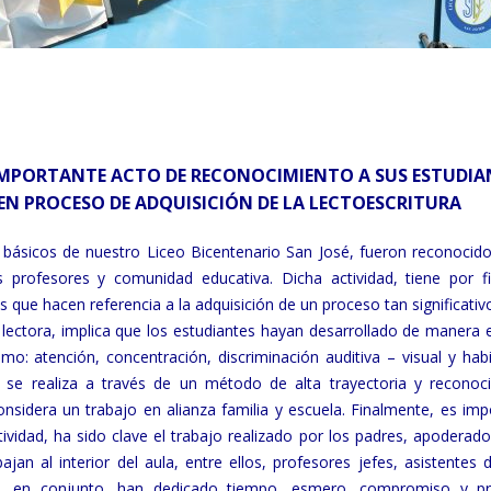
A IMPORTANTE ACTO DE RECONOCIMIENTO A SUS ESTUDIA
EN PROCESO DE ADQUISICIÓN DE LA LECTOESCRITURA
 básicos de nuestro Liceo Bicentenario San José, fueron reconocido
 profesores y comunidad educativa. Dicha actividad, tiene por fi
 que hacen referencia a la adquisición de un proceso tan significati
d lectora, implica que los estudiantes hayan desarrollado de manera 
mo: atención, concentración, discriminación auditiva – visual y habi
, se realiza a través de un método de alta trayectoria y reconoc
nsidera un trabajo en alianza familia y escuela. Finalmente, es imp
ividad, ha sido clave el trabajo realizado por los padres, apoderado
an al interior del aula, entre ellos, profesores jefes, asistentes d
nes, en conjunto, han dedicado tiempo, esmero, compromiso y p