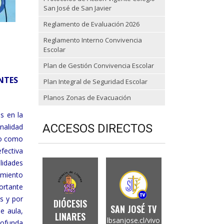
San José de San Javier
Reglamento de Evaluación 2026
Reglamento Interno Convivencia
Escolar
Plan de Gestión Convivencia Escolar
NTES
Plan Integral de Seguridad Escolar
Planos Zonas de Evacuación
s en la
ACCESOS DIRECTOS
nalidad
vo como
efectiva
lidades
imiento
ortante
s y por
DIÓCESIS
SAN JOSÉ TV
e aula,
LINARES
lbsanjose.cl/vivo
rofunda