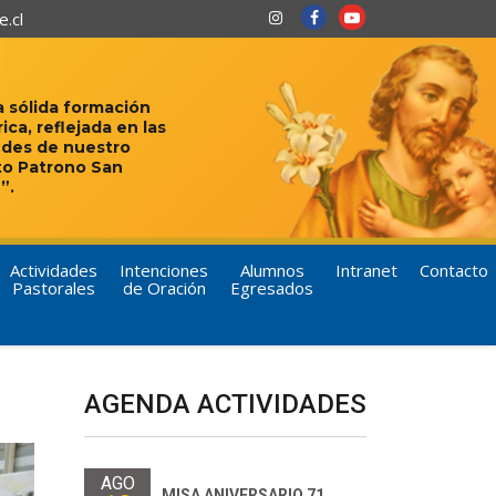
.cl
 sólida formación
rica, reflejada en las
udes de nuestro
to Patrono San
”.
Actividades
Intenciones
Alumnos
Intranet
Contacto
Pastorales
de Oración
Egresados
AGENDA ACTIVIDADES
AGO
MISA ANIVERSARIO 71