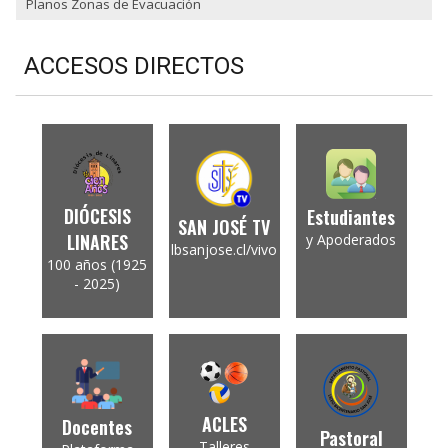
Planos Zonas de Evacuación
ACCESOS DIRECTOS
DIÓCESIS
Estudiantes
SAN JOSÉ TV
LINARES
y Apoderados
lbsanjose.cl/vivo
100 años (1925
- 2025)
ACLES
Docentes
Pastoral
Talleres