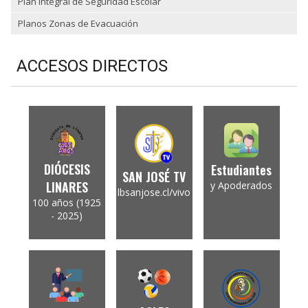
Plan Integral de Seguridad Escolar
Planos Zonas de Evacuación
ACCESOS DIRECTOS
DIÓCESIS
Estudiantes
SAN JOSÉ TV
LINARES
y Apoderados
lbsanjose.cl/vivo
100 años (1925
- 2025)