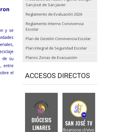
San José de San Javier
aron
Reglamento de Evaluación 2026
Reglamento Interno Convivencia
Escolar
on y se
ividades
Plan de Gestión Convivencia Escolar
riales,
Plan Integral de Seguridad Escolar
eciclaje
Planos Zonas de Evacuación
n de su
, entre
obre el
ACCESOS DIRECTOS
DIÓCESIS
SAN JOSÉ TV
LINARES
lbsanjose.cl/vivo