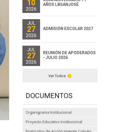
10
AÑOS LBSANJOSÉ
2026
JUL
27
ADMISIÓN ESCOLAR 2027
2026
JUL
REUNIÓN DE APODERADOS
27
- JULIO 2026
2026
Ver Todos
DOCUMENTOS
Organigrama Institucional
Proyecto Educativo Institucional
Protocolos de Acción Vigente Colegio