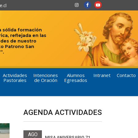
.cl
 sólida formación
rica, reflejada en las
udes de nuestro
to Patrono San
”.
Actividades
Intenciones
Alumnos
Intranet
Contacto
Pastorales
de Oración
Egresados
AGENDA ACTIVIDADES
AGO
MISA ANIVERSARIO 71