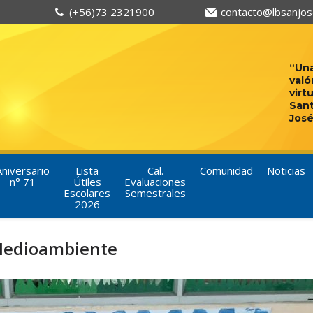
(+56)73 2321900
contacto@lbsanjose
“Una
való
virt
San
José
Aniversario
Lista
Cal.
Comunidad
Noticias
n° 71
Útiles
Evaluaciones
Escolares
Semestrales
2026
 Medioambiente