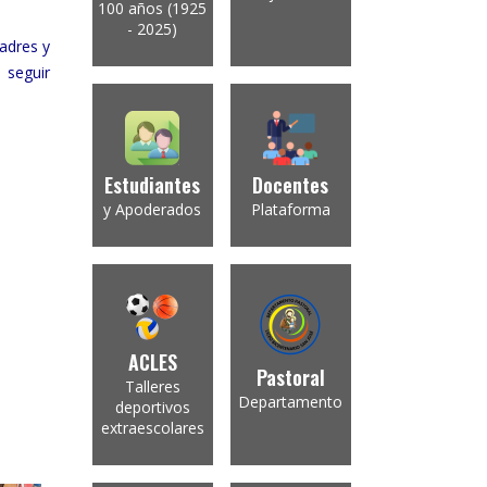
100 años (1925
- 2025)
adres y
 seguir
Estudiantes
Docentes
y Apoderados
Plataforma
ACLES
Pastoral
Talleres
Departamento
deportivos
extraescolares