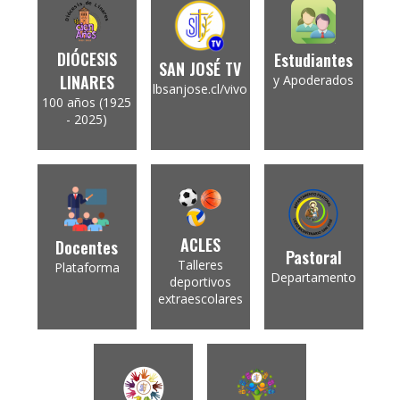
DIÓCESIS
Estudiantes
SAN JOSÉ TV
LINARES
y Apoderados
lbsanjose.cl/vivo
100 años (1925
- 2025)
ACLES
Docentes
Pastoral
Talleres
Plataforma
Departamento
deportivos
extraescolares