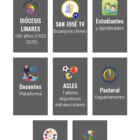
DIÓCESIS
Estudiantes
SAN JOSÉ TV
LINARES
y Apoderados
lbsanjose.cl/vivo
100 años (1925
- 2025)
ACLES
Docentes
Pastoral
Talleres
Plataforma
Departamento
deportivos
extraescolares