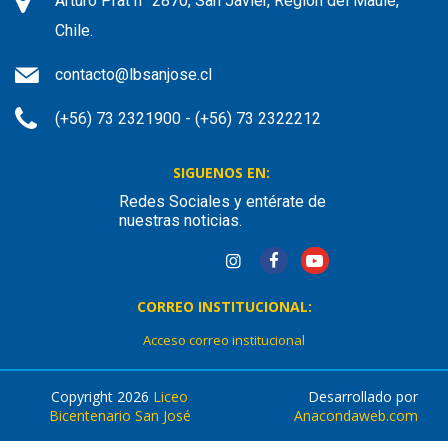
Arturo Prat n° 2870, San Javier, Región del Maule,
Chile.
contacto@lbsanjose.cl
(+56) 73 2321900 - (+56) 73 2322212
SIGUENOS EN:
Redes Sociales y entérate de
nuestras noticias.
CORREO INSTITUCIONAL:
Acceso correo institucional
Copyright 2026
Liceo
Desarrollado por
Bicentenario San José
Anacondaweb.com