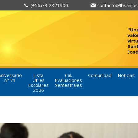
(+56)73 2321900
contacto@lbsanjose
“Una
való
virt
San
José
Aniversario
Lista
Cal.
Comunidad
Noticias
n° 71
Útiles
Evaluaciones
Escolares
Semestrales
2026