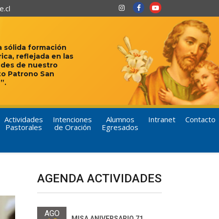
.cl
 sólida formación
rica, reflejada en las
udes de nuestro
to Patrono San
”.
Actividades
Intenciones
Alumnos
Intranet
Contacto
Pastorales
de Oración
Egresados
AGENDA ACTIVIDADES
AGO
MISA ANIVERSARIO 71