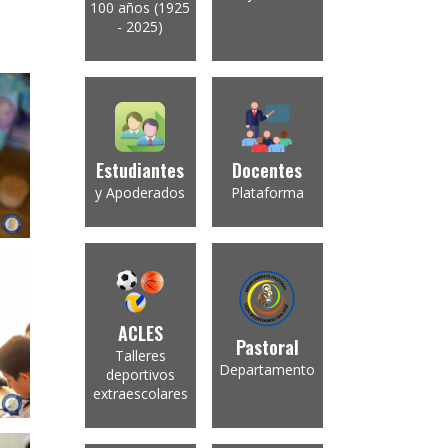
100 años (1925
- 2025)
Estudiantes
Docentes
y Apoderados
Plataforma
ACLES
Pastoral
Talleres
Departamento
deportivos
extraescolares