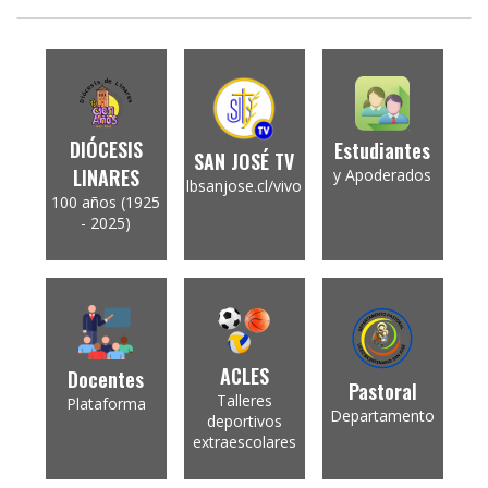
DIÓCESIS
Estudiantes
SAN JOSÉ TV
LINARES
y Apoderados
lbsanjose.cl/vivo
100 años (1925
- 2025)
ACLES
Docentes
Pastoral
Talleres
Plataforma
Departamento
deportivos
extraescolares