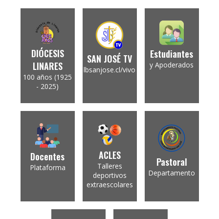
DIÓCESIS
Estudiantes
SAN JOSÉ TV
LINARES
y Apoderados
lbsanjose.cl/vivo
100 años (1925
- 2025)
ACLES
Docentes
Pastoral
Talleres
Plataforma
Departamento
deportivos
extraescolares