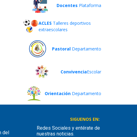
Docentes
Plataforma
ACLES
Talleres deportivos
extraescolares
Pastoral
Departamento
Convivencia
Escolar
Orientación
Departamento
SIGUENOS EN:
Redes Sociales y entérate de
n del
nuestras noticias.