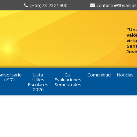
(+56)73 2321900
contacto@lbsanjose
“Una
való
virt
San
José
Aniversario
Lista
Cal.
Comunidad
Noticias
n° 71
Útiles
Evaluaciones
Escolares
Semestrales
2026