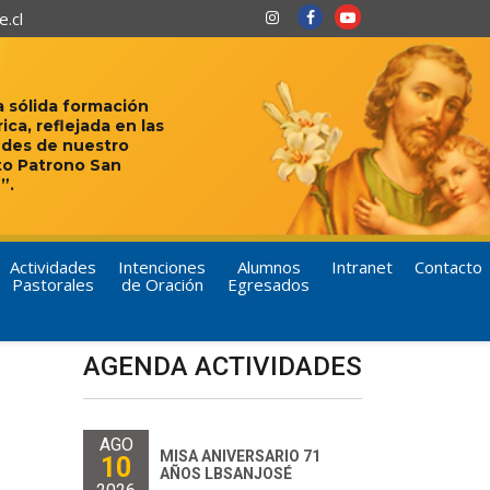
.cl
 sólida formación
rica, reflejada en las
udes de nuestro
to Patrono San
”.
Actividades
Intenciones
Alumnos
Intranet
Contacto
Pastorales
de Oración
Egresados
AGENDA ACTIVIDADES
AGO
MISA ANIVERSARIO 71
10
AÑOS LBSANJOSÉ