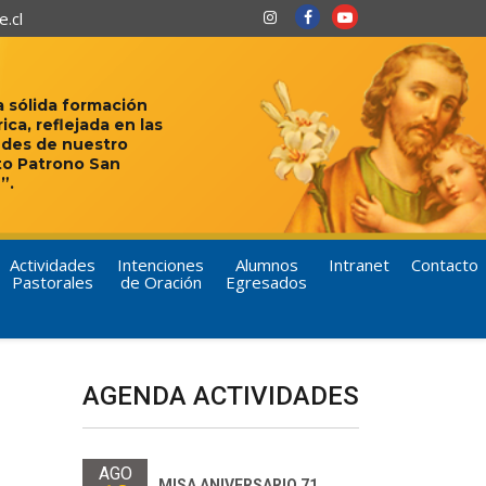
.cl
 sólida formación
rica, reflejada en las
udes de nuestro
to Patrono San
”.
Actividades
Intenciones
Alumnos
Intranet
Contacto
Pastorales
de Oración
Egresados
AGENDA ACTIVIDADES
AGO
MISA ANIVERSARIO 71