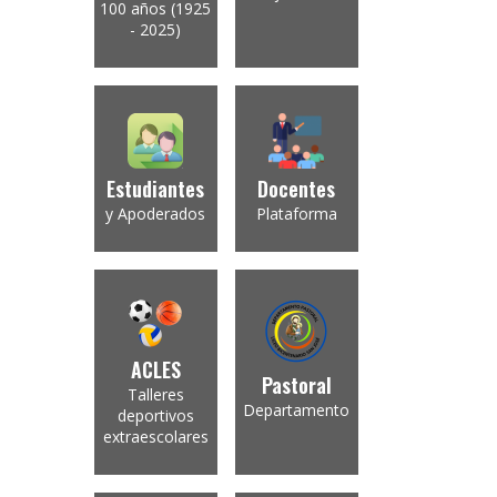
100 años (1925
- 2025)
Estudiantes
Docentes
y Apoderados
Plataforma
ACLES
Pastoral
Talleres
Departamento
deportivos
extraescolares