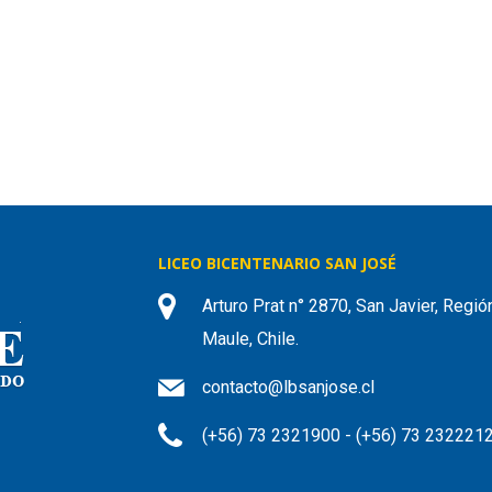
LICEO BICENTENARIO SAN JOSÉ
Arturo Prat n° 2870, San Javier, Regió
Maule, Chile.
contacto@lbsanjose.cl
(+56) 73 2321900 - (+56) 73 232221