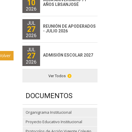
10
AÑOS LBSANJOSÉ
2026
JUL
REUNIÓN DE APODERADOS
27
- JULIO 2026
2026
JUL
27
ADMISIÓN ESCOLAR 2027
olver
2026
Ver Todos
DOCUMENTOS
Organigrama Institucional
Proyecto Educativo Institucional
Protocolos de Acción Vigente Colegio