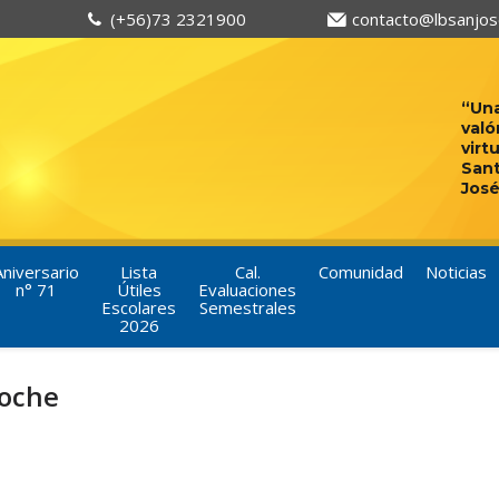
(+56)73 2321900
contacto@lbsanjose
“Una
való
virt
San
José
Aniversario
Lista
Cal.
Comunidad
Noticias
n° 71
Útiles
Evaluaciones
Escolares
Semestrales
2026
noche