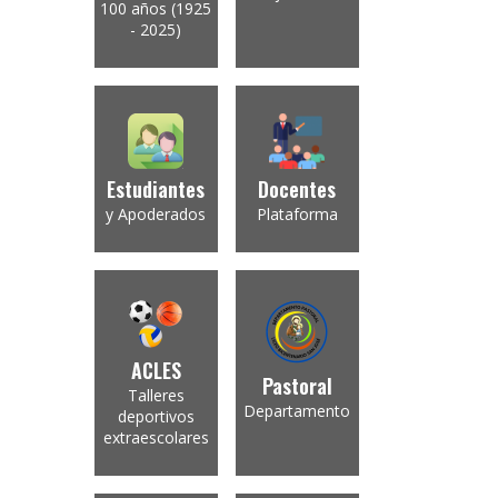
100 años (1925
- 2025)
Estudiantes
Docentes
y Apoderados
Plataforma
ACLES
Pastoral
Talleres
Departamento
deportivos
extraescolares