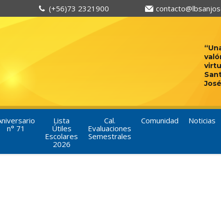
(+56)73 2321900
contacto@lbsanjose
“Una
való
virt
San
José
Aniversario
Lista
Cal.
Comunidad
Noticias
n° 71
Útiles
Evaluaciones
Escolares
Semestrales
2026