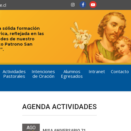
.cl
 sólida formación
rica, reflejada en las
udes de nuestro
to Patrono San
”.
Actividades
Intenciones
Alumnos
Intranet
Contacto
Pastorales
de Oración
Egresados
AGENDA ACTIVIDADES
AGO
MISA ANIVERSARIO 71