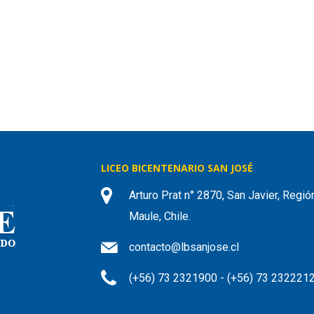
LICEO BICENTENARIO SAN JOSÉ
Arturo Prat n° 2870, San Javier, Regió
Maule, Chile.
contacto@lbsanjose.cl
(+56) 73 2321900 - (+56) 73 232221