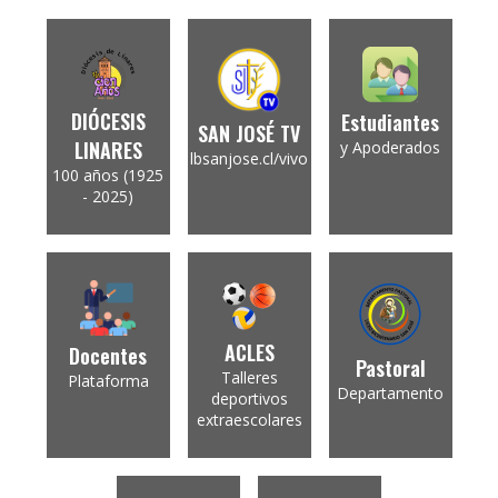
DIÓCESIS
Estudiantes
SAN JOSÉ TV
LINARES
y Apoderados
lbsanjose.cl/vivo
100 años (1925
- 2025)
ACLES
Docentes
Pastoral
Talleres
Plataforma
Departamento
deportivos
extraescolares