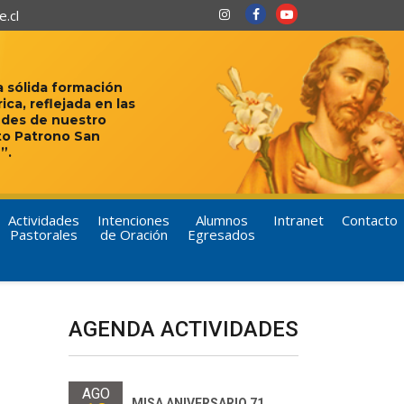
.cl
 sólida formación
rica, reflejada en las
udes de nuestro
to Patrono San
”.
Actividades
Intenciones
Alumnos
Intranet
Contacto
Pastorales
de Oración
Egresados
AGENDA ACTIVIDADES
AGO
MISA ANIVERSARIO 71