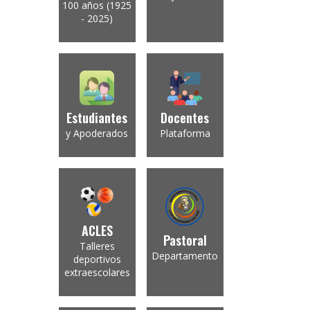
100 años (1925
- 2025)
Estudiantes
Docentes
y Apoderados
Plataforma
ACLES
Pastoral
Talleres
Departamento
deportivos
extraescolares