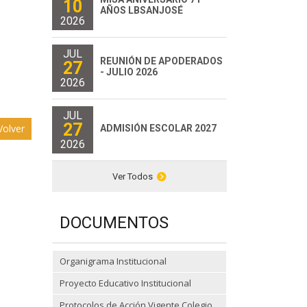
10
AÑOS LBSANJOSÉ
2026
JUL
REUNIÓN DE APODERADOS
27
- JULIO 2026
2026
JUL
27
olver
ADMISIÓN ESCOLAR 2027
2026
Ver Todos
DOCUMENTOS
Organigrama Institucional
Proyecto Educativo Institucional
Protocolos de Acción Vigente Colegio