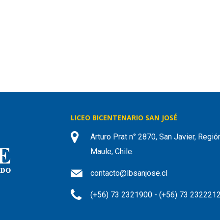
LICEO BICENTENARIO SAN JOSÉ
Arturo Prat n° 2870, San Javier, Regió
Maule, Chile.
contacto@lbsanjose.cl
(+56) 73 2321900 - (+56) 73 232221