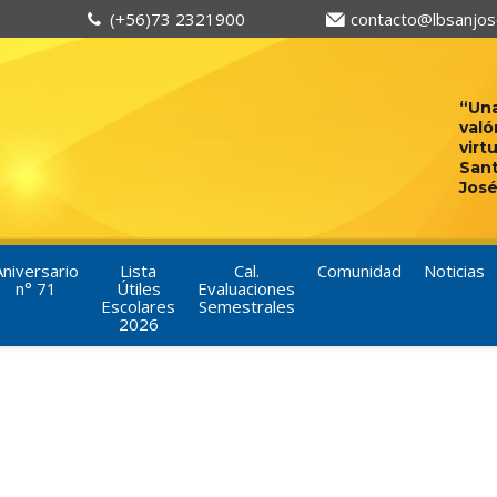
(+56)73 2321900
contacto@lbsanjose
“Una
való
virt
San
José
Aniversario
Lista
Cal.
Comunidad
Noticias
n° 71
Útiles
Evaluaciones
Escolares
Semestrales
2026