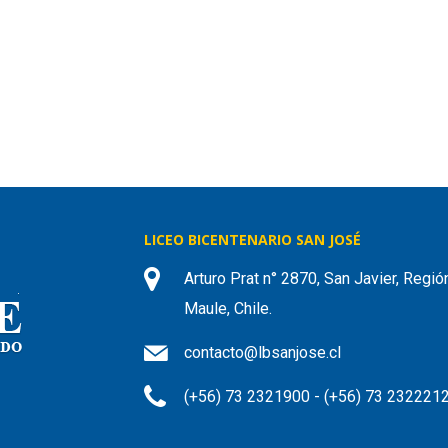
LICEO BICENTENARIO SAN JOSÉ
Arturo Prat n° 2870, San Javier, Regió
Maule, Chile.
contacto@lbsanjose.cl
(+56) 73 2321900 - (+56) 73 232221