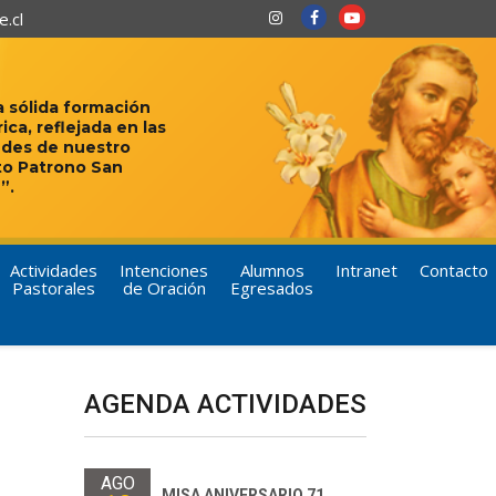
.cl
 sólida formación
rica, reflejada en las
udes de nuestro
to Patrono San
”.
Actividades
Intenciones
Alumnos
Intranet
Contacto
Pastorales
de Oración
Egresados
AGENDA ACTIVIDADES
AGO
MISA ANIVERSARIO 71