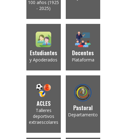
100 años (1925
- 2025)
Estudiantes
Docentes
y Apoderados
Plataforma
ACLES
Pastoral
Talleres
Departamento
deportivos
extraescolares