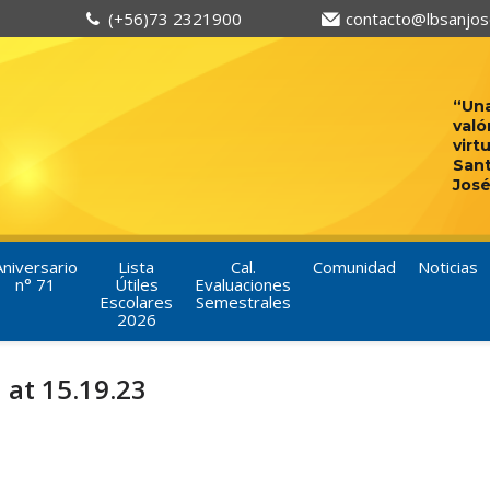
(+56)73 2321900
contacto@lbsanjose
“Una
való
virt
San
José
Aniversario
Lista
Cal.
Comunidad
Noticias
n° 71
Útiles
Evaluaciones
Escolares
Semestrales
2026
at 15.19.23