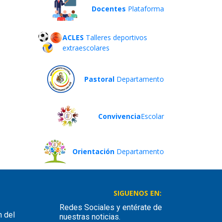
Docentes
Plataforma
ACLES
Talleres deportivos
extraescolares
Pastoral
Departamento
Convivencia
Escolar
Orientación
Departamento
SIGUENOS EN:
Redes Sociales y entérate de
n del
nuestras noticias.