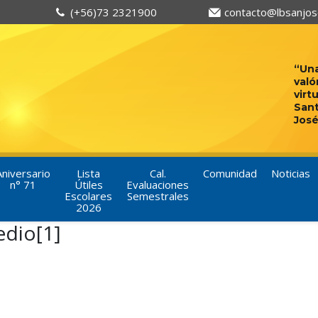
(+56)73 2321900
contacto@lbsanjose
“Una
való
virt
San
José
Aniversario
Lista
Cal.
Comunidad
Noticias
n° 71
Útiles
Evaluaciones
Escolares
Semestrales
2026
dio[1]