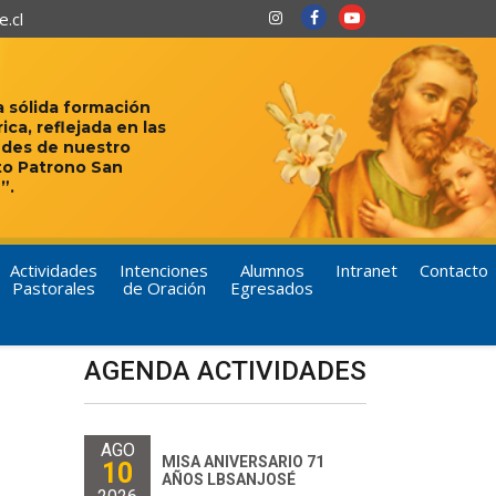
.cl
 sólida formación
rica, reflejada en las
udes de nuestro
to Patrono San
”.
Actividades
Intenciones
Alumnos
Intranet
Contacto
Pastorales
de Oración
Egresados
AGENDA ACTIVIDADES
AGO
MISA ANIVERSARIO 71
10
AÑOS LBSANJOSÉ